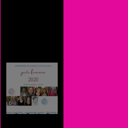
Quem estará conosco -
Gesto Feminino
Gesto Feminino -Encontro
de Danças Circulares