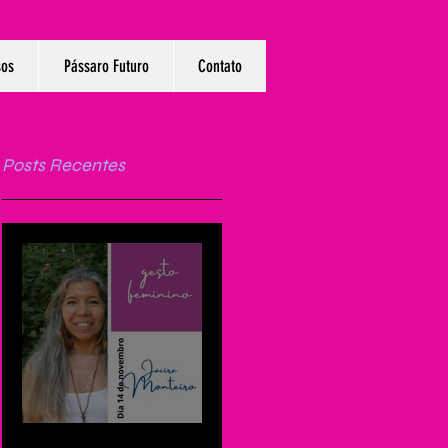
sos
Pássaro Futuro
Contato
Posts Recentes
Um recado de Jacira