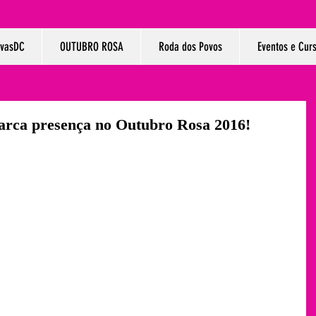
ivasDC
OUTUBRO ROSA
Roda dos Povos
Eventos e Cur
rca presença no Outubro Rosa 2016!
ra sua participação neste lindo evento De Mãos Dadas Pela 
as sob a inspiração do Outubro Rosa proporcionaram grandes 
cionantes, o compartilhar de informações e principalmente a 
ara muito além da prevenção do câncer de mama - o auto amor.
 levando o cuidado e a cura para seus espaços familiares e 
 vivência nas rodas nos despedimos do outubro rosa!!!!!