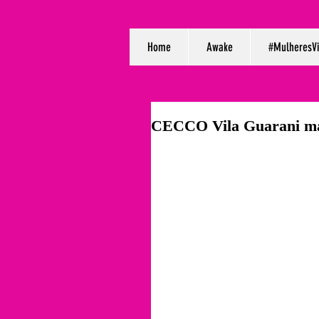
Home
Awake
#MulheresV
CECCO Vila Guarani ma
Hoje o CECCO Vila Guarani  encer
Vida!!! As quatro rodas realizad
alegrias, muitos depoimentos emo
motivação para o auto cuidado, p
 Participaram de nossas rodas os usuários naturais de nosso serviço de saúde, que expandiram 
seus horizontes, saudando a vida,
sociais.
Com muita alegria e gratidão pela