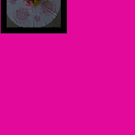
1ª Roda do mês no Parque
do Povo