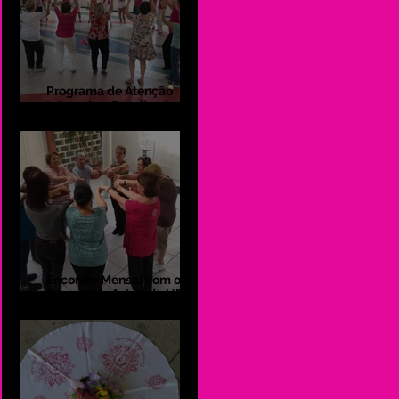
Programa de Atenção
Integral ao Envelhecimento
da Universidade de
Taubaté
Encontro Mensal com o
Grupo Alto Astral da UBS
Magaldi na Biblioteca
Pública Anne Frank