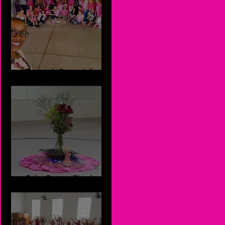
Turma de Supervisão de
DCS
Reluz Danças Circulares -
SJC