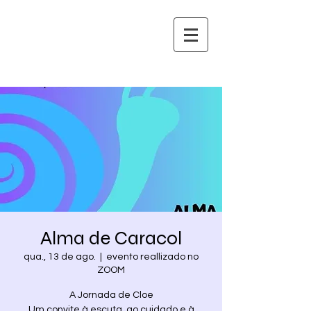
Alma de Caracol
qua., 13 de ago.
  |  
evento reallizado no
ZOOM
A Jornada de Cloe
Um convite à escuta, ao cuidado e à