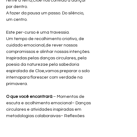
rente à terra,Cloe nos convida a dançar 
por dentro.
A fazer da pausa um passo. Do silêncio, 
um centro.
Este per-curso é uma travessia.
Um tempo de recolhimento criativo, de 
cuidado emocional,de rever nossos 
compromissos e alinhar nossas intenções.
Inspiradas pelas danças circulares, pela 
poesia da naturezae pela sabedoria 
espiralada de Cloe,vamos preparar o solo 
internopara florescer com verdade na 
primavera.
O que você encontrará
:– Momentos de 
escuta e acolhimento emocional– Danças 
circulares e atividades inspiradas em 
metodologias colaboraivas– Reflexões 
guiadas sobre ciclos pessoais e metas 
significativas– Espaços de silêncio, 
criação simbólica e reconexão