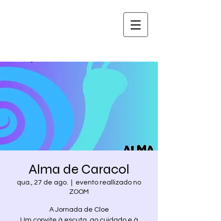
Alma de Caracol
qua., 27 de ago.
  |  
evento reallizado no
ZOOM
A Jornada de Cloe
Um convite à escuta, ao cuidado e à