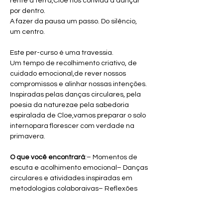
rente à terra,Cloe nos convida a dançar 
por dentro.
A fazer da pausa um passo. Do silêncio, 
um centro.
Este per-curso é uma travessia.
Um tempo de recolhimento criativo, de 
cuidado emocional,de rever nossos 
compromissos e alinhar nossas intenções.
Inspiradas pelas danças circulares, pela 
poesia da naturezae pela sabedoria 
espiralada de Cloe,vamos preparar o solo 
internopara florescer com verdade na 
primavera.
O que você encontrará
:– Momentos de 
escuta e acolhimento emocional– Danças 
circulares e atividades inspiradas em 
metodologias colaboraivas– Reflexões 
guiadas sobre ciclos pessoais e metas 
significativas– Espaços de silêncio, 
criação simbólica e reconexão