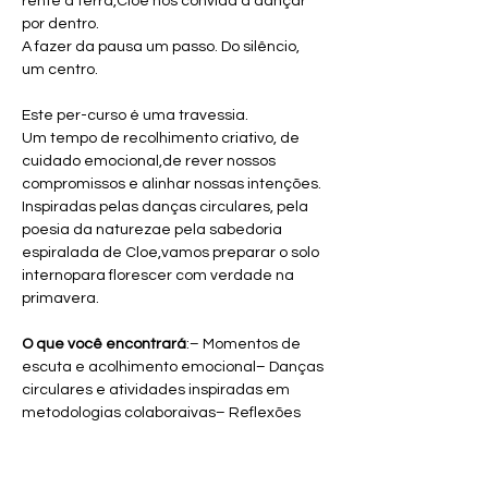
rente à terra,Cloe nos convida a dançar 
por dentro.
A fazer da pausa um passo. Do silêncio, 
um centro.
Este per-curso é uma travessia.
Um tempo de recolhimento criativo, de 
cuidado emocional,de rever nossos 
compromissos e alinhar nossas intenções.
Inspiradas pelas danças circulares, pela 
poesia da naturezae pela sabedoria 
espiralada de Cloe,vamos preparar o solo 
internopara florescer com verdade na 
primavera.
O que você encontrará
:– Momentos de 
escuta e acolhimento emocional– Danças 
circulares e atividades inspiradas em 
metodologias colaboraivas– Reflexões 
guiadas sobre ciclos pessoais e metas 
significativas– Espaços de silêncio, 
criação simbólica e reconexão