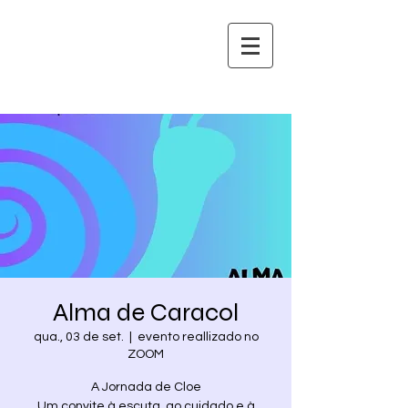
Alma de Caracol
qua., 03 de set.
  |  
evento reallizado no
ZOOM
A Jornada de Cloe
Um convite à escuta, ao cuidado e à